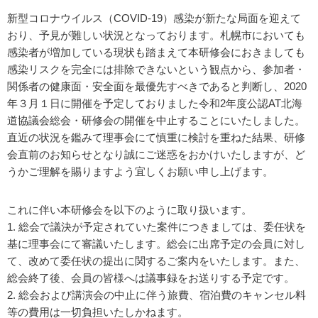
新型コロナウイルス（COVID-19）感染が新たな局面を迎えて
おり、予見が難しい状況となっております。札幌市においても
感染者が増加している現状も踏まえて本研修会におきましても
感染リスクを完全には排除できないという観点から、参加者・
関係者の健康面・安全面を最優先すべきであると判断し、2020
年３月１日に開催を予定しておりました令和2年度公認AT北海
道協議会総会・研修会の開催を中止することにいたしました。
直近の状況を鑑みて理事会にて慎重に検討を重ねた結果、研修
会直前のお知らせとなり誠にご迷惑をおかけいたしますが、ど
うかご理解を賜りますよう宜しくお願い申し上げます。
これに伴い本研修会を以下のように取り扱います。
1. 総会で議決が予定されていた案件につきましては、委任状を
基に理事会にて審議いたします。総会に出席予定の会員に対し
て、改めて委任状の提出に関するご案内をいたします。また、
総会終了後、会員の皆様へは議事録をお送りする予定です。
2. 総会および講演会の中止に伴う旅費、宿泊費のキャンセル料
等の費用は一切負担いたしかねます。