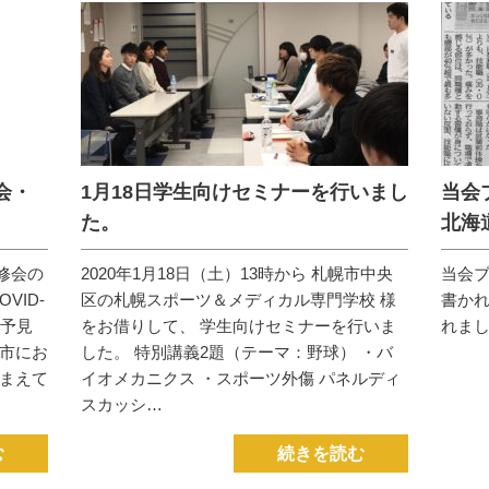
会・
1月18日学生向けセミナーを行いまし
当会
た。
北海
修会の
2020年1月18日（土）13時から 札幌市中央
当会
VID-
区の札幌スポーツ＆メディカル専門学校 様
書かれ
、予見
をお借りして、 学生向けセミナーを行いま
れま
市にお
した。 特別講義2題（テーマ：野球） ・バ
まえて
イオメカニクス ・スポーツ外傷 パネルディ
スカッシ…
む
続きを読む