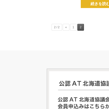
続きを読
2 / 2
«
1
2